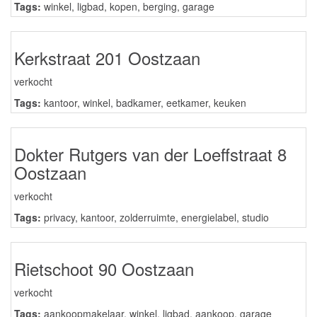
Tags:
winkel
,
ligbad
,
kopen
,
berging
,
garage
Kerkstraat 201 Oostzaan
verkocht
Tags:
kantoor
,
winkel
,
badkamer
,
eetkamer
,
keuken
Dokter Rutgers van der Loeffstraat 8
Oostzaan
verkocht
Tags:
privacy
,
kantoor
,
zolderruimte
,
energielabel
,
studio
Rietschoot 90 Oostzaan
verkocht
Tags:
aankoopmakelaar
,
winkel
,
ligbad
,
aankoop
,
garage