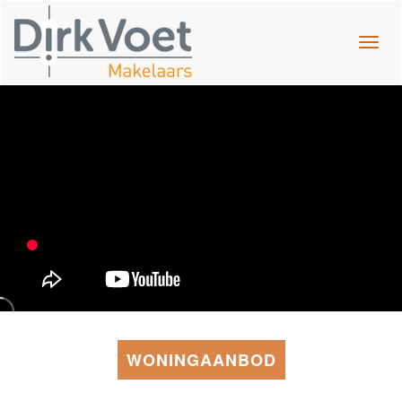
Navig
WONINGAANBOD