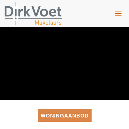
Navig
WONINGAANBOD