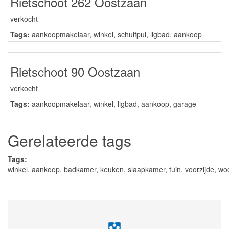
Rietschoot 262 Oostzaan
verkocht
Tags:
aankoopmakelaar
,
winkel
,
schuifpui
,
ligbad
,
aankoop
Rietschoot 90 Oostzaan
verkocht
Tags:
aankoopmakelaar
,
winkel
,
ligbad
,
aankoop
,
garage
Gerelateerde tags
Tags:
winkel
,
aankoop
,
badkamer
,
keuken
,
slaapkamer
,
tuin
,
voorzijde
,
wo