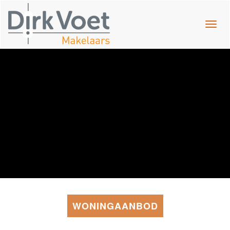
Navig
WONINGAANBOD