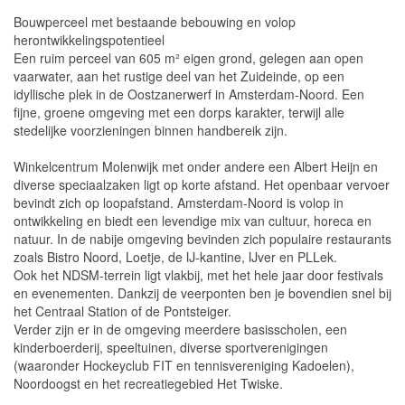
Bouwperceel met bestaande bebouwing en volop
herontwikkelingspotentieel
Een ruim perceel van 605 m² eigen grond, gelegen aan open
vaarwater, aan het rustige deel van het Zuideinde, op een
idyllische plek in de Oostzanerwerf in Amsterdam-Noord. Een
fijne, groene omgeving met een dorps karakter, terwijl alle
stedelijke voorzieningen binnen handbereik zijn.
Winkelcentrum Molenwijk met onder andere een Albert Heijn en
diverse speciaalzaken ligt op korte afstand. Het openbaar vervoer
bevindt zich op loopafstand. Amsterdam-Noord is volop in
ontwikkeling en biedt een levendige mix van cultuur, horeca en
natuur. In de nabije omgeving bevinden zich populaire restaurants
zoals Bistro Noord, Loetje, de IJ-kantine, IJver en PLLek.
Ook het NDSM-terrein ligt vlakbij, met het hele jaar door festivals
en evenementen. Dankzij de veerponten ben je bovendien snel bij
het Centraal Station of de Pontsteiger.
Verder zijn er in de omgeving meerdere basisscholen, een
kinderboerderij, speeltuinen, diverse sportverenigingen
(waaronder Hockeyclub FIT en tennisvereniging Kadoelen),
Noordoogst en het recreatiegebied Het Twiske.