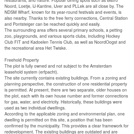
restaurants, and nature. Popular dining spots such as Bistro
Noord, Loetje, IJ-Kantine, IJver and PLLek are all close by. The
NDSM Wharf, known for its year-round festivals and events, is
also nearby. Thanks to the free ferry connections, Central Station
and Pontsteiger can be reached quickly and easily.
The surrounding area offers several primary schools, a petting
zoo, playgrounds, and various sports clubs, including Hockey
Club FIT and Kadoelen Tennis Club, as well as NoordOogst and
the recreational area Het Twiske.
Freehold Property
The plot is fully owned and not subject to the Amsterdam
leasehold system (erfpacht).
The site currently contains existing buildings. From a zoning and
planning perspective, the construction of one residential property
is permitted. At present, there are two separate, older houses on
the plot, each with its own house number and former connections
for gas, water, and electricity. Historically, these buildings were
used as two individual dwellings.
According to the applicable zoning and environmental plan, one
dwelling is permitted on this site, a position that has been
confirmed by the municipality. This provides a clear framework for
redevelopment. The existing buildings are outdated and are