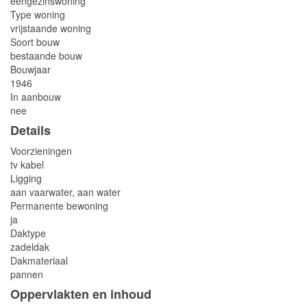
eengezinswoning
Type woning
vrijstaande woning
Soort bouw
bestaande bouw
Bouwjaar
1946
In aanbouw
nee
Details
Voorzieningen
tv kabel
Ligging
aan vaarwater, aan water
Permanente bewoning
ja
Daktype
zadeldak
Dakmateriaal
pannen
Oppervlakten en inhoud