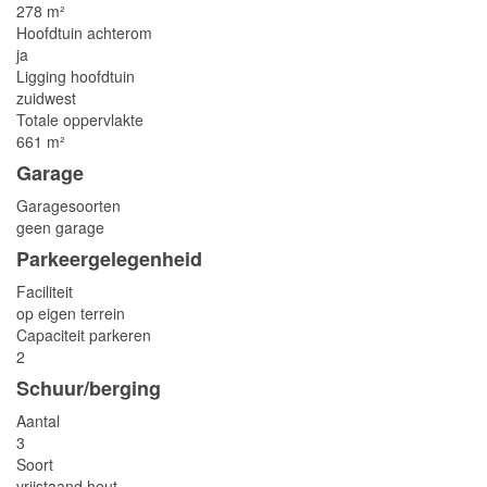
278 m²
Hoofdtuin achterom
ja
Ligging hoofdtuin
zuidwest
Totale oppervlakte
661 m²
Garage
Garagesoorten
geen garage
Parkeergelegenheid
Faciliteit
op eigen terrein
Capaciteit parkeren
2
Schuur/berging
Aantal
3
Soort
vrijstaand hout